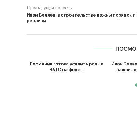
Предыдущая новость
Иван Беляев: в строительстве важны порядок и
реализм
ПОСМО
олженкова
Германия готова усилить роль в
Иван Беляе
НАТО на фоне...
важны п