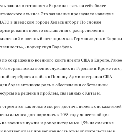
 заявил о готовности Берлина взять на себя более
нтического альянса. Это заявление прозвучало накануне
НАТО в шведском городе Хельсингборг. По словам
формировании нового соглашения о распределении
омический и военный потенциал как Германии, так и Европы
твенность», - подчеркнул Вадефуль.
 по сокращению военного контингента США в Европе. Ранее
00 американских военнослужащих из Германии. Кроме того,
анной переброски войск в Польшу. Администрация США
рали более активную роль в обеспечении собственной
ресурсы на решении проблем, связанных с Китаем.
 стремится как можно скорее достичь целевых показателей
члены альянса договорились к 2035 году довести общие
5% на военные нужды и дополнительные 1,5% на смежные
лин подтверждает приверженность этим обязательствам и