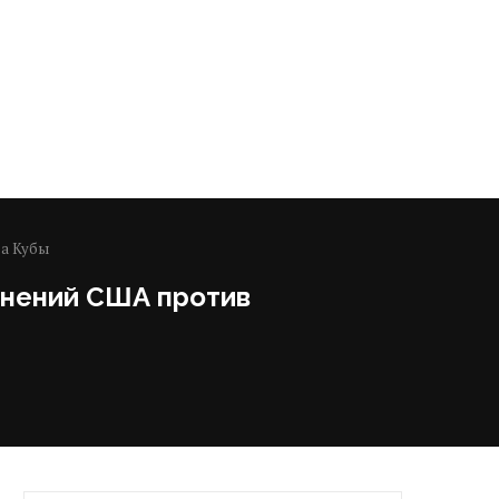
 Иране заявили о готовности
Круизный лайнер с
отстаивать условия
зараженными хантавиру
соглашения...
останется на якоре...
ва Кубы
инений США против