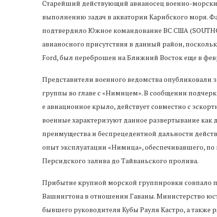
Старейший действующий авианосец военно-морски
выполнению задач в акватории Карибского моря. Ф
подтвердило Южное командование ВС США (SOUTHCO
авианосного присутствия в данный район, поскольк
Ford, был переброшен на Ближний Восток еще в фев
Представители военного ведомства опубликовали з
группы во главе с «Нимицем». В сообщении подчерки
е авиационное крыло, действует совместно с эскор
военные характеризуют данное развертывание как 
преимущества и беспрецедентной дальности действ
опыт эксплуатации «Нимица», обеспечивавшего, по и
Персидского залива до Тайваньского пролива.
Прибытие крупной морской группировки совпало 
Вашингтона в отношении Гаваны. Министерство ю
бывшего руководителя Кубы Рауля Кастро, а также 