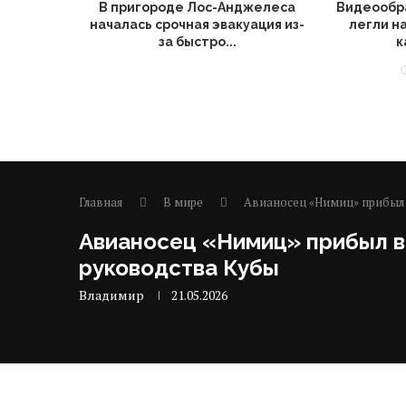
ительстве
В пригороде Лос-Анджелеса
Видеообр
реализм
началась срочная эвакуация из-
легли н
за быстро...
к
Главная
В мире
Авианосец «Нимиц» прибыл
Авианосец «Нимиц» прибыл в
руководства Кубы
Владимир
21.05.2026