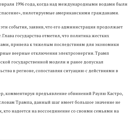
февраля 1996 года, когда над международными водами были
о спасение», пилотируемые американскими гражданами.
ти события, заявив, что его администрация продолжает
 Глава государства отметил, что политика жестких
ами, привела к тяжелым последствиям для экономики
ярные веерные отключения электроэнергии. Трамп
нской государственной модели и ранее допускал
тва в регионе, сопоставляя ситуацию с действиями в
дер, комментируя предъявление обвинений Раулю Кастро,
 словам Трампа, данный шаг имеет большое значение не
х, кто надеется на воссоединение со своими семьями на