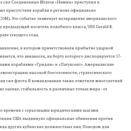
х сил Соединенных Штатов «Нимиц» приступил к
акт присутствия корабля в регионе официально
M). Это событие знаменует возвращение американского
у предыдущий носитель подобного класса, USS Gerald R.
рале текущего года.
аявление, в котором приветствовали прибытие ударной
вается, что авианосец, на борту которого дислоцируется 17-
тными кораблями «Гридли» и «Патуксент». Американские
демонстрацию высокой боеготовности, стратегического
ия сил флота. В командовании также отметили многолетний
х оценке, стабильность в различных точках мира - от
по времени с серьезными юридическими шагами
стиции США выдвинуло официальные обвинения против
ряда других кубинских должностных лиц. Поводом для