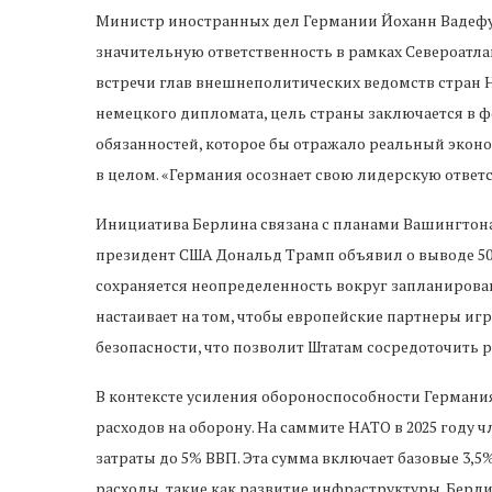
Министр иностранных дел Германии Йоханн Вадефуль
значительную ответственность в рамках Североатла
встречи глав внешнеполитических ведомств стран 
немецкого дипломата, цель страны заключается в 
обязанностей, которое бы отражало реальный экон
в целом. «Германия осознает свою лидерскую ответс
Инициатива Берлина связана с планами Вашингтона
президент США Дональд Трамп объявил о выводе 50
сохраняется неопределенность вокруг запланиров
настаивает на том, чтобы европейские партнеры иг
безопасности, что позволит Штатам сосредоточить 
В контексте усиления обороноспособности Германия
расходов на оборону. На саммите НАТО в 2025 году 
затраты до 5% ВВП. Эта сумма включает базовые 3,
расходы, такие как развитие инфраструктуры. Бер