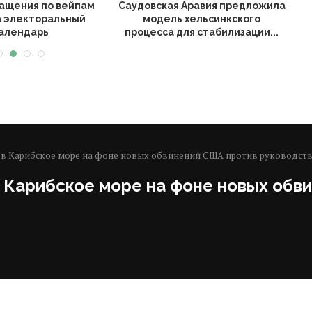
ащения по вейпам
Саудовская Аравия предложила
В
а электоральный
модель хельсинкского
алендарь
процесса для стабилизации...
 в Карибское море на фоне новых обвинений США против руководст
 Карибское море на фоне новых обв