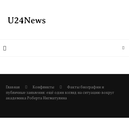
Главная
Конфликты
Факты биографии и
публичные заявления: ещё один взгляд на ситуацию вокруг
академика Роберта Нигматулина