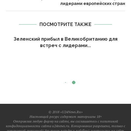
лидерами европейских стран
ПОСМОТРИТЕ ТАКЖЕ
Зеленский прибыл в Великобританию для
встреч с лидерами...
© 2018 «U24News.Ru»
Настоящий ресурс содержит материалы 18+
Отправляя любую форму на сайте, вы соглашаетесь с политикой
конфиденциальности сайта u24news.ru. Копирование разрешено, только с
установкой активной( без тегов noindex и nofollow) гиперссылки на сайт