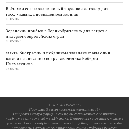
В Италии согласовали новый трудовой договор для
госслужащих с повышением зарплат
10.06.2026
Зеленский прибыл в Великобританию для встреч с
лидерами европейских стран
08.06.2026
Факты биографии и публичные заявления: ещё один
взгляд на ситуацию вокруг академика Роберта
Нигматулина
04.06.2026
© 2018 «U24News.Ru»
Настоящий ресурс содержит материалы 18+
Отправляя любую форму на сайте, вы соглашаетесь с политикой
конфиденциальности сайта u24news.ru. Копирование разрешено, только с
установкой активной( без тегов noindex и nofollow) гиперссылки на сайт
novopages.ru. Ознакомьтесь с правилами сайта . Редакция не несет